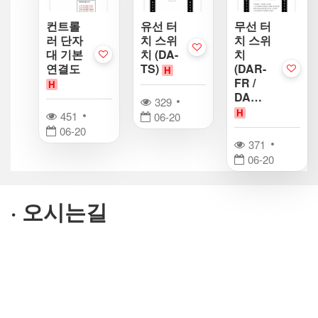
컨트롤
유선 터
무선 터
러 단자
치 스위
치 스위
대 기본
치 (DA-
치
연결도
TS)
(DAR-
H
FR /
H
DA…
329
H
451
06-20
06-20
371
06-20
· 오시는길