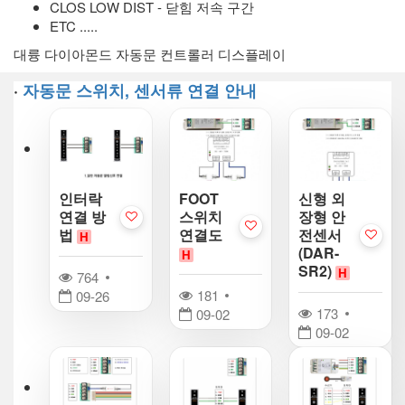
CLOS LOW DIST - 닫힘 저속 구간
ETC .....
대륭 다이아몬드 자동문 컨트롤러 디스플레이
·
자동문 스위치, 센서류 연결 안내
인터락
FOOT
신형 외
연결 방
스위치
장형 안
법
연결도
전센서
H
(DAR-
H
SR2)
H
764
181
09-26
173
09-02
09-02