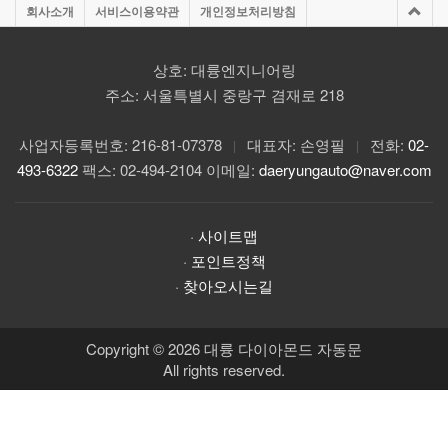
회사소개
서비스이용약관
개인정보처리방침
상호: 대륭엔지니어링
주소: 서울특별시 중랑구 겸재로 218
사업자등록번호: 216-81-07378
대표자: 손영필
전화:
02-
|
|
493-6322
팩스: 02-494-2104
이메일:
daeryungauto@naver.com
·
사이트맵
·
포인트정책
·
찾아오시는길
Copyright © 2026 대륭 다이아몬드 자동문
All rights reserved.